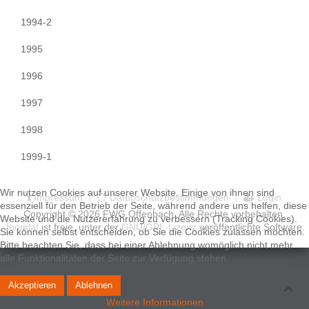
1994-2
1995
1996
1997
1998
1999-1
Wir nutzen Cookies auf unserer Website. Einige von ihnen sind
Impressum
Datenschutzbestimmungen
Login
essenziell für den Betrieb der Seite, während andere uns helfen, diese
Copyright © 2026 FWG Offenbach. Alle Rechte vorbehalten.
Website und die Nutzererfahrung zu verbessern (Tracking Cookies).
Joomla!
ist freie, unter der
GNU/GPL-Lizenz
veröffentlichte Software.
Sie können selbst entscheiden, ob Sie die Cookies zulassen möchten.
Bitte beachten Sie, dass bei einer Ablehnung womöglich nicht mehr
alle Funktionalitäten der Seite zur Verfügung stehen.
Akzeptieren
Ablehnen
Weitere Informationen